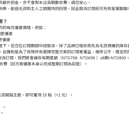
非額外罰金，亦不會對未出貨期數收費，請您安心。
快樂、創造毛孩和主人之間獨特的回憶，因此取消訂閱前可先和客服聊聊
用？
同的每月優惠價格，例如：
閱更優惠
驗更優惠
提下。若您在訂閱期間中途取消，除了品牌已吸收原先為毛孩預備的庫存
，此機制是為了保障所有選擇完整方案的訂閱者權益，維持公平、穩定的
取消訂閱，我們將會補收每期差額
（
NTD798- NTD698 ）x8期=
NTD800
行收費（因方案優惠本身以完成整期訂閱為前提）。
月毛孩開箱主題，即可獲得 10 點（=1 元）。
）。
）。