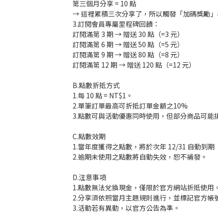
第三個月分享 = 10 點
→ 這裡累積三次分享了，所以觸發「加碼獎勵」再送
3.訂閱會員專屬里程碑回饋：
訂閱滿第 3 期 → 贈送 30 點（=3 元）
訂閱滿第 6 期 → 贈送 50 點（=5 元）
訂閱滿第 9 期 → 贈送 80 點（=8 元）
訂閱滿第 12 期 → 贈送 120 點（=12 元）
B.點數折抵方式
1.每 10 點 = NT$1。
2.單筆訂單最高可折抵訂單金額之10%
3.點數可與活動優惠同時使用，但部分商品可能
C.點數效期
1.當年度獲得之點數，將於次年 12/31 自動
2.逾期未使用之點數將自動失效，恕不補發。
D.注意事項
1.點數無法兌換現金，僅限於官方網站折抵使用
2.分享須依照當月主題規則進行，並標記官方帳號／
3.活動若有異動，以官方公告為準。