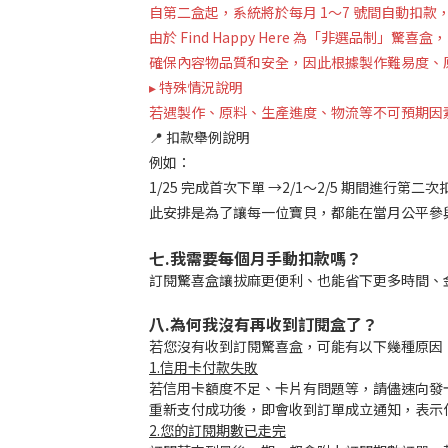
自第二盒起，系統將於每月 1～7 號間自動扣
由於 Find Happy Here 為「非選品制
確保內容物品質和安全，因此根據製作難易度、原
▸ 特殊情況說明
若遇製作、原料、生產進度、物流等不可預期因
📍 扣款舉例說明
例如：
1/25 完成首次下單 →2/1～2/5 期間進行第
此安排是為了讓每一位寶貝，都能在當月公平參
七.我需要每個月手動扣款嗎？
訂閱驚喜盒讓拔麻更便利、也能省下更多時間、
八.為何我沒有再收到訂閱盒了？
若您沒有收到訂閱驚喜盒，可能有以下幾種原因
1.信用卡付款失敗
若信用卡額度不足、卡片有問題等，請儘速向發
重新支付成功後，即會收到訂單成立通知，表示
2.您的訂閱期數已走完