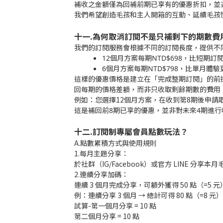
補收之金額僅為回補前期已享有的優惠折扣，並
我們希望創造毛孩和主人開箱的互動、延續毛孩
十一.為何取消訂閱不是只補剩下的期數費
我們的訂閱服務會根據不同的訂閱長度，提供不
12個月方案每期NTD$698，比短期訂
6個月方案每期
NTD$798，比單月體
這樣的優惠價格是建立在「完成整期訂閱」的前
回每期的價格差額，而非只收取剩餘期數的費用
例如：您選擇12個月方案，在收到第8期後申請
這是補回前8期已享的優惠，並非對未來4期進
十二.訂閱制專屬會員點數玩法？
A.點數累積方式與使用規則
1.每月主題分享：
於社群（IG/Facebook）或官方 LINE 分享本
2.連續分享加碼：
連續 3 個月完成分享，可額外獲得 50 點（=5 元
例：連續分享 3 個月 → 總計可得 80 點（=8 元
試算-第一個月分享 = 10 點
第二個月分享 = 10 點