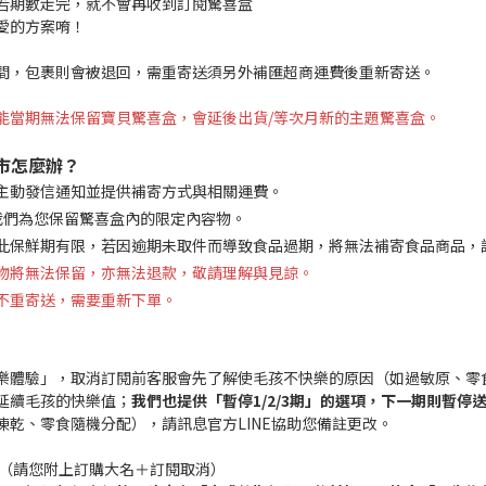
若期數走完，就不會再收到訂閱驚喜盒
愛的方案唷！
間，包裹則會被退回，需重寄送須另外補匯超商運費後重新寄送。
能當期無法保留寶貝驚喜盒，會延後出貨/等次月新的主題驚喜盒。
市怎麼辦？
主動發信通知並提供補寄方式與相關運費。
我們為您保留驚喜盒內的限定內容物。
此保鮮期有限，若因逾期未取件而導致食品過期，將無法補寄食品商品，
物將無法保留，亦無法退款，敬請理解與見諒。
不重寄送，需要重新下單。
樂體驗」，取消訂閱前客服會先了解使毛孩不快樂的原因（如過敏原、零
延續毛孩的快樂值；
我們也提供「暫停1/2/3期」的選項
，下一期則暫停
乾、零食隨機分配），請訊息官方LINE協助您備註更改。
消（請您附上訂購大名＋訂閱取消）