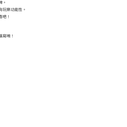
牌。
狗玩樂功能性。
喜吧！
填寫唷！