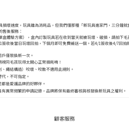
具損壞速度，玩具雖為消耗品，但我們懂那種「新玩具進家門，三分鐘就
的售後服務：
含單盒體驗方案），盒內訂製玩具若在收到當天就被玩壞、破損，請拍下毛孩與
1簽收後當日玩壞回拍，下個月即可免費補送一個。若4/1簽收後4/7回
位用戶僅限換新一次。
逾期視同毛孩玩得太開心正常損耗唷！
系列、繩結構造）咬壞、咬散不適用此規則。
替代，不可指定。
村民都是愛護品牌的好夥伴。
會員有異常頻繁的申請記錄，品牌將保有最終審核與核發換新玩具之權利。
顧客服務