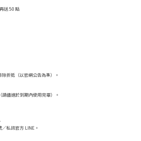
 50 點
排除折抵（以官網公告為準）。
到期（請儘速於到期內使用完畢）。
。
私訊官方 LINE。