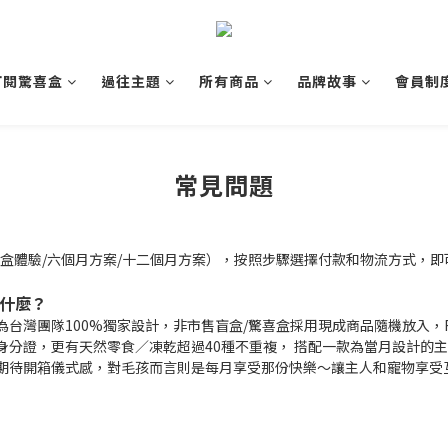
訂閱驚喜盒
過往主題
所有商品
品牌故事
會員制
常見問題
盒體驗/六個月方案/十二個月方案），按照步驟選擇付款和物流方式，即
賣什麼？
灣團隊100%獨家設計，非市售盲盒/驚喜盒採用現成商品隨機放入，Find
身分證，更有天然零食／凍乾超過40種不重複， 搭配一款為當月設計的
期待開箱儀式感，對毛孩而言則是每月享受那份快樂～讓主人和寵物享受