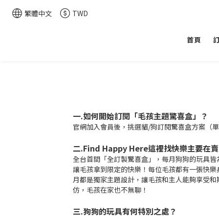
繁體中文
TWD
首頁
一.如何開始訂閱
「毛孩主題驚喜盒」？
官網加入會員後，挑選貓/狗訂閱驚喜盒方案（單
二.Find Happy Here這裡找快樂主要在
全台首間「全訂製驚喜盒」，每月狗狗的玩具皆為台
讓毛孩拿到限定的快樂！每位毛孩都有一張快樂
月都是獨家主題設計，讓毛孩和主人能夠享受和
仿，毛孩在家也不無聊！
三.狗狗的玩具有何特別之處？