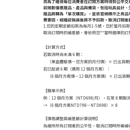
而為了確保每位消費者在訂閱方案時得到公平交
前規劃優惠贈品、產品與備貨，包括玩具設計、
贈品將轉為「單次購買」，並依官網標示之商品
費寄回，經確認無誤後將不予扣款。取消訂閱後
1.您的定期定額扣款為每月1-5號，您於當月
取消訂閱時的補差額，會依照您**當時選擇的訂
【計算方式】
若取消時尚未滿 6 期：
（單盒體驗價－您方案的月付價）× 已出貨期
若已超過 6 期（適用 12 個月方案）：
（6 個月方案價－12 個月方案價）× 已出貨
【簡單示例】
例：12 個月方案（NTD698/月），在第 8 期取
→（6 個月方案NTD798－NTD698）× 8
【價格調整與補差額計算說明】
為維持所有訂閱者的公平性，取消訂閱時所需補