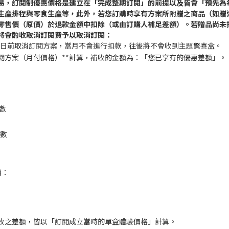
易，訂閱制優惠價格是建立在「完成整期訂閱」的前提以及皆會「預先為
生產排程與零食生產等，此外，若您訂購時享有方案所附贈之商品（如贈
零售價（原價）於退款金額中扣除（或由訂購人補足差額）。若贈品尚未拆
將會酌收取消訂閱費予以取消訂閱：
扣款日前取消訂閱方案，當月不會進行扣款，往後將不會收到主題驚喜盒。
閱方案（月付價格）**計算，補收的金額為：「您已享有的優惠差額」。
數
期數
消：
收之差額，皆以「訂閱成立當時的單盒體驗價格」計算。