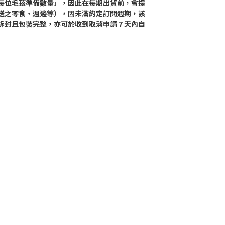
每位毛孩準備數量」，因此在每期出貨前，會提
送之零食、週邊等），因未滿約定訂閱週期，該
封且包裝完整，亦可於收到取消申請 7 天內自