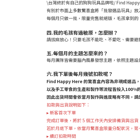
\台灣終於有自己的狗狗玩具品牌啦/ Find Happ
有別於市面上多數驚喜盒將「批發選品玩具」放
每個月只做一批，限量完售就絕版，毛孩拿到的
四.我的毛孩有過敏原，怎麼辦？
請拔麻放心！只要毛孩不能吃、不愛吃、需要避
五.每個月的主題怎麼來的？
每月團隊皆需要腦內風暴發想主題，依照主題設
六.我下單後每月幾號扣款呢？
Find Happy Here 的驚喜盒內容為非現
以及手工零食的生產和製作等流程皆投入100%
因此出貨時間會依當月製作與進度略有不同，請
扣款與出貨說明如下：
▸ 新客首次下單
完成訂單後，將於 5 個工作天內安排備貨與出
若於月底下單，依當月驚喜盒限量分配狀況，第
▸ 續訂扣款時間