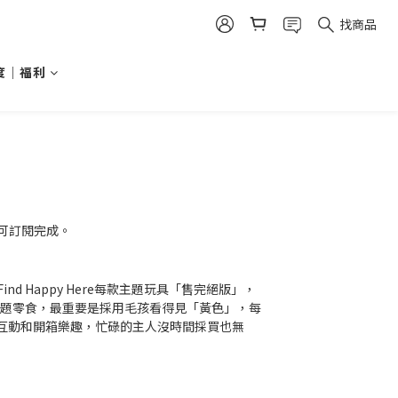
找商品
度｜福利
可訂閱完成。
 Happy Here每款主題玩具「售完絕版」，
主題零食，最重要是採用毛孩看得見「黃色」，每
互動和開箱樂趣，忙碌的主人沒時間採買也無