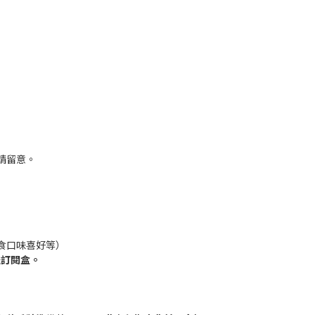
請留意。
食口味喜好等）
送訂閱盒。