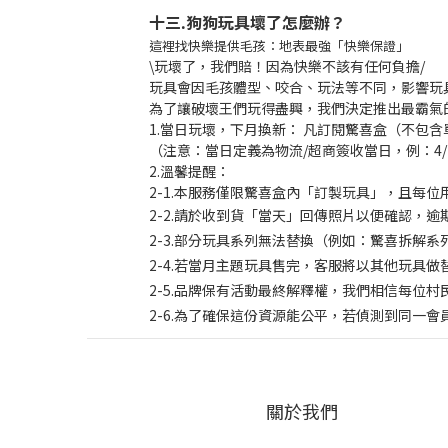
十三.狗狗玩具壞了怎麼辦？
這裡找快樂提供毛孩：地表最強「快樂保證」
\玩壞了，我們賠！因為快樂不該有任何負擔/
玩具會因毛孩體型、咬合、玩法等不同，影響玩
為了讓破壞王們玩得盡興，我們決定推出最霸氣
1.當日玩壞，下月換新： 凡訂閱驚喜盒（不包
（注意：當日定義為物流/超商簽收當日，例：4/
2.溫馨提醒：
2-1.本服務僅限驚喜盒內「訂製玩具」，且每
2-2.請於收到貨「當天」回傳照片以便確認，
2-3.部分玩具系列無法替換（例如：驚喜拆解
2-4.若當月主題玩具售完，客服將以其他玩具做
2-5.品牌保有活動最終解釋權，我們相信每位
2-6.為了確保這份資源能公平，若偵測到同一
關於我們