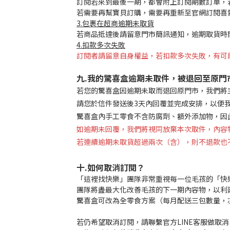
訂閱若來到最後一期，都會附上訂閱期數訂單，
若需要再幫寶貝訂購，需要再重新至官網訂閱喜
3.包裹在超商逾期未取貨
若商品抵達後請留意門市簡訊通知，逾期取貨時
4.扣款多次失敗
訂閱者請留意自身權益，若扣款多次失敗，有可
九.
我的驚喜盒逾期未取件，被退回至原門
若您的驚喜盒因逾期未取而退回原門市，我們將
請您於信件發送後3天內回覆並完成安排，以便
驚喜盒內手工零食不含防腐劑、額外添加物，因
如逾期未回覆，我們將視同放棄本次取件，內容
若連續逾期未取貨超過兩次（含），則不退款也
十.如何取消訂閱？
「這裡找快樂」團隊非常重視每一位毛孩的「快
團隊將盡最大化改善毛孩的下一期內容物，以利
驚喜盒可改為全零食方案（每月配送三包數量，凍
若仍希望取消訂閱，請聯繫官方LINE客服做取