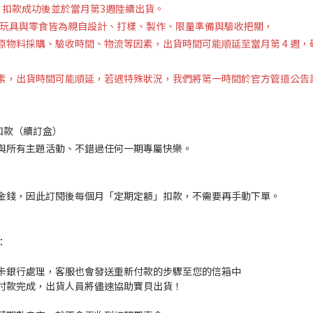
款，扣款成功後並於當月第3週陸續出貨。
」驚喜盒，玩具與零食皆為親自設計、打樣、製作、限量準備與驗收把關，
物料採購、驗收時間、物流等因素，出貨時間可能順延至當月第 4 週，
素，出貨時間可能順延，若遇特殊狀況，我們將第一時間於官方管道公告
二次扣款（續訂盒）
與所有主題活動、不錯過任何一期專屬快樂。
金錢，因此訂閱後每個月「定期定額」扣款，不需要再手動下單。
：
卡銀行處理，客服也會發送重新付款的步驟至您的信箱中
付款完成，出貨人員將儘速協助寶貝出貨！