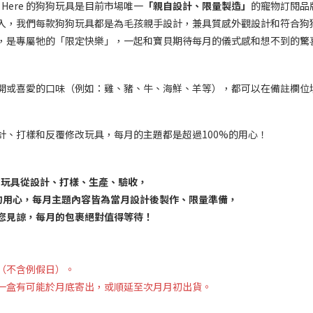
y Here 的狗狗玩具是目前市場唯一
「親自設計、限量製造」
的寵物訂閱品
入，我們每款狗狗玩具都是為毛孩親手設計，兼具質感外觀設計和符合狗
，是專屬牠的「限定快樂」，一起和寶貝期待每月的儀式感和想不到的驚
開或喜愛的口味（例如：雞、豬、牛、海鮮、羊等），都可以在備註欄位
計、打樣和反覆修改玩具，每月的主題都是超過100%的用心！
成選品，玩具從設計、打樣、生產、驗收，
的用心，
每月主題內容皆為當月設計後製作、限量準備，
您見諒，每月的包裹絕對值得等待！
貨（不含例假日）。
一盒有可能於月底寄出，或順延至次月月初出貨。