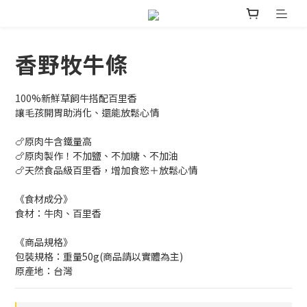
香野牧牛條
100%新鮮草飼牛搭配百里香
讓毛孩開胃助消化、還能放鬆心情
🍗原肉牛含鐵量高
🍗原肉製作！不加鹽、不加糖、不加油
🍗天然食品級百里香，增加食慾＋放鬆心情
《食材成分》
食材：牛肉、百里香
《商品規格》
包裝規格：重量50g(商品請以實體為主)
原產地：台灣