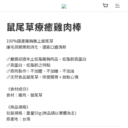
鼠尾草療癒雞肉棒
100%國產雞胸撒上鼠尾草
讓毛孩開胃助消化、還能口齒清新
🍗嚴選認證本土低脂雞胸肉品，低脂肪高蛋白
🍗高蛋白、低脂肪之特點
🍗原肉製作！不加鹽、不加糖、不加油
🍗天然食品鼠尾草，保健腸胃＋放鬆心情
《食材成分》
食材：雞肉、鼠尾草
《商品規格》
包裝規格：重量50g(商品請以實體為主)
原產地：台灣