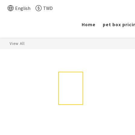
English
TWD
Home
pet box prici
View All