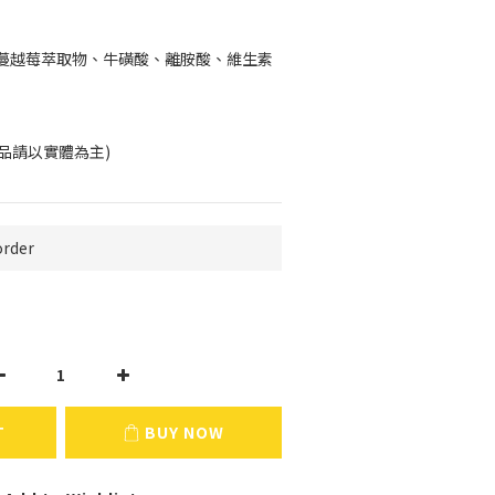
蔓越莓萃取物、牛磺酸、離胺酸、維生素
商品請以實體為主)
rder
T
BUY NOW