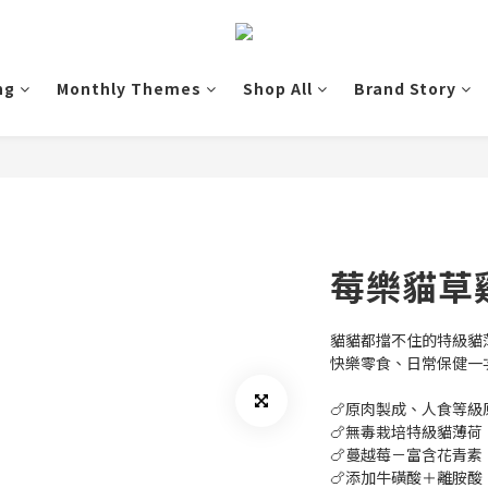
ng
Monthly Themes
Shop All
Brand Story
莓樂貓草
貓貓都擋不住的特級貓
快樂零食、日常保健一
🍗原肉製成、人食等級
🍗無毒栽培特級貓薄
🍗蔓越莓－富含花青素
🍗添加牛磺酸＋離胺