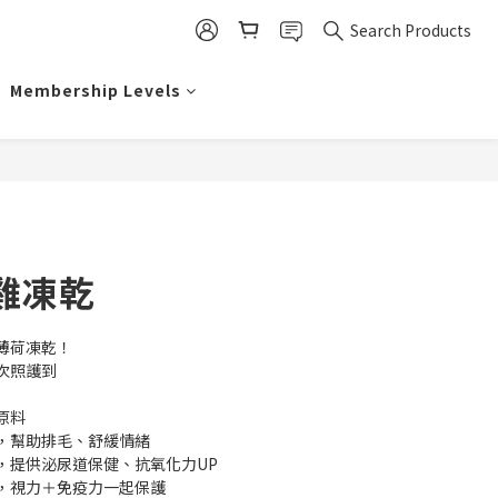
Search Products
Membership Levels
BUY NOW
雞凍乾
薄荷凍乾！
次照護到
原料
荷，幫助排毛、舒緩情緒
，提供泌尿道保健、抗氧化力UP
酸，視力＋免疫力一起保護