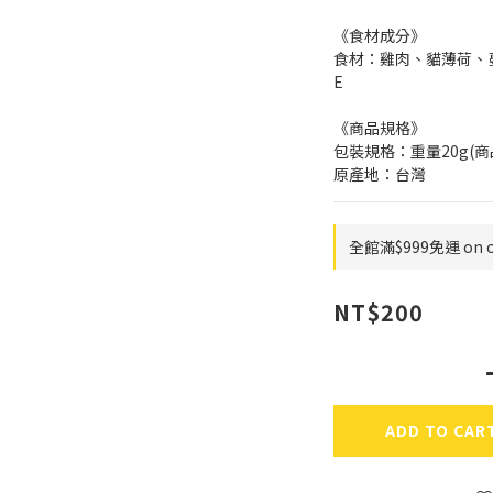
《食材成分》
食材：雞肉、貓薄荷、
E
《商品規格》
包裝規格：重量20g(
原產地：台灣
全館滿$999免運 on o
NT$200
ADD TO CAR