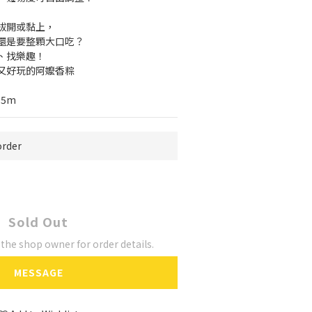
拔開或黏上，
還是要整顆大口吃？
、找樂趣！
又好玩的阿嬤香粽
.5m
rder
Sold Out
he shop owner for order details.
MESSAGE