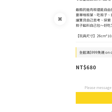
最酷的是肉粽還能自由
要單啃粽葉、吃粽子、
讓寶貝自己思考、探索
粽子餡料自己包～好吃
【玩具尺寸】26cm*10
全館滿$999免運 on o
NT$680
Please message t