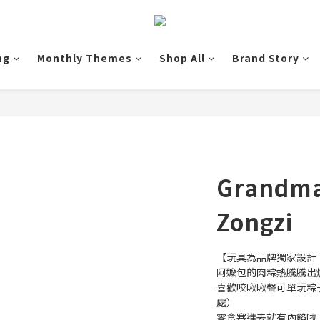
ng
Monthly Themes
Shop All
Brand Story
Grandma
Zongzi
【玩具為品牌獨家設計
阿嬤包的肉粽熱騰騰出
喜歡咬啾啾聲可單玩粽
處）
零食塞進去就有內餡啦