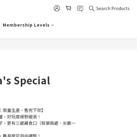
Search Products
Membership Levels
's Special
｜限量生產、售完下架】
爐，好玩度絕對破表！
子，更有三處藏食口（粽葉兩處、米飯一
，難易度可自由調整！