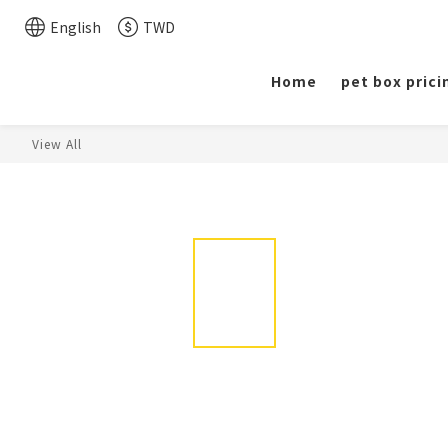
English
TWD
Home
pet box prici
View All