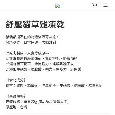
舒壓貓草雞凍乾
貓貓都擋不住的特級貓薄荷凍乾！
快樂零食、日常保健一次照護到
🍗原肉製成、人食等級原料
🍗無毒栽培特級貓薄荷，幫助排毛、舒緩情緒
🍗濃縮貓草精華－維持活力、緩解焦躁不安
🍗添加牛磺酸＋離胺酸，視力＋免疫力一起保護
《食材成分》
食材：雞肉、貓薄荷、洋車前子、牛磺酸、離胺酸、維生素E
《商品規格》
包裝規格：重量20g(商品請以實體為主)
原產地：台灣