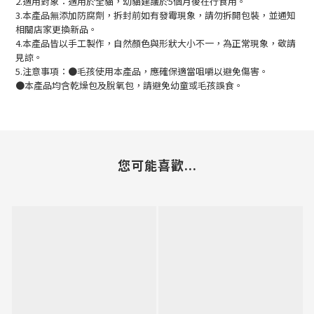
2.適用對象：適用於全貓，幼貓建議於5個月後在行食用。
3.本產品無添加防腐劑，拆封前如有發霉現象，請勿拆開包裝，並通知
相關店家更換新品。
4.本產品皆以手工製作，自然顏色與形狀大小不一，為正常現象，敬請
見諒。
5.注意事項：●毛孩使用本產品，應確保適當咀嚼以避免傷害。
●本產品均含乾燥包及脫氧包，請避免幼童或毛孩誤食。
您可能喜歡...