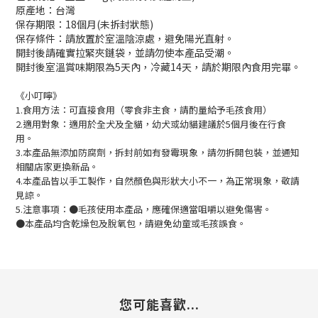
原產地：台灣
保存期限：18個月(未拆封狀態)
保存條件：請放置於室溫陰涼處，避免陽光直射。
開封後請確實拉緊夾鏈袋，並請勿使本產品受潮。
開封後室溫賞味期限為5天內，冷藏14天，請於期限內食用完畢。
《小叮嚀》
1.食用方法：可直接食用（零食非主食，請酌量給予毛孩食用）
2.適用對象：適用於全犬及全貓，幼犬或幼貓建議於5個月後在行食
用。
3.本產品無添加防腐劑，拆封前如有發霉現象，請勿拆開包裝，並通知
相關店家更換新品。
4.本產品皆以手工製作，自然顏色與形狀大小不一，為正常現象，敬請
見諒。
5.注意事項：●毛孩使用本產品，應確保適當咀嚼以避免傷害。
●本產品均含乾燥包及脫氧包，請避免幼童或毛孩誤食。
您可能喜歡...