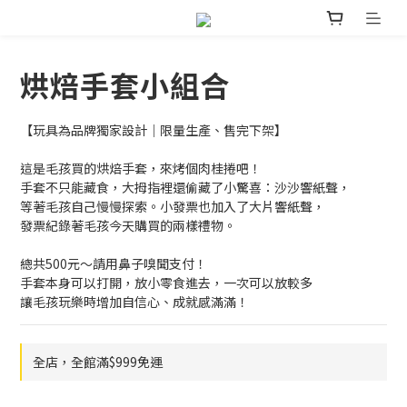
烘焙手套小組合
【玩具為品牌獨家設計｜限量生產、售完下架】
這是毛孩買的烘焙手套，來烤個肉桂捲吧！ 
手套不只能藏食，大拇指裡還偷藏了小驚喜：沙沙響紙聲，
等著毛孩自己慢慢探索。小發票也加入了大片響紙聲，
發票紀錄著毛孩今天購買的兩樣禮物。
總共500元～請用鼻子嗅聞支付！
手套本身可以打開，放小零食進去，一次可以放較多
讓毛孩玩樂時增加自信心、成就感滿滿！
全店，全館滿$999免運