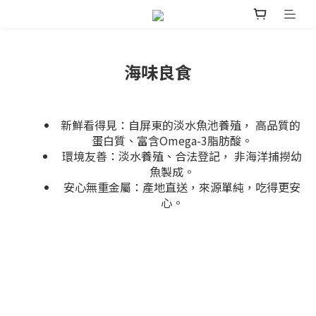
海味良食
新鮮看得見：自屏東的淡水魚池養殖， 高品質的
蛋白質、富含Omega-3脂肪酸。
環境友善：淡水養殖、合法登記， 非海洋捕撈幼
魚製成。
安心無重金屬：產地直送，來源單純，吃得更安
心。