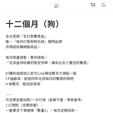
十二個月（狗）
全台首間「全訂製驚喜盒」
唯一「每月訂製狗狗玩具」寵物品牌
非現成採購網路商品。
每月限量發售，售完絕版！
「毛孩值得收藏的限定快樂，擁有比別人雙倍的驚喜」
訂購完成請加入官方Line傳送寶貝大頭貼一張
CP值最高、創造你和毛孩每月的驚喜回憶吧
✔每雙月：配送撿便袋
----
可定期定額扣款/一次付清（金額不變、零食變多）
1.訂閱制（定期定額）：
一隻寶貝下單選擇「數量1」，每月定期扣款。